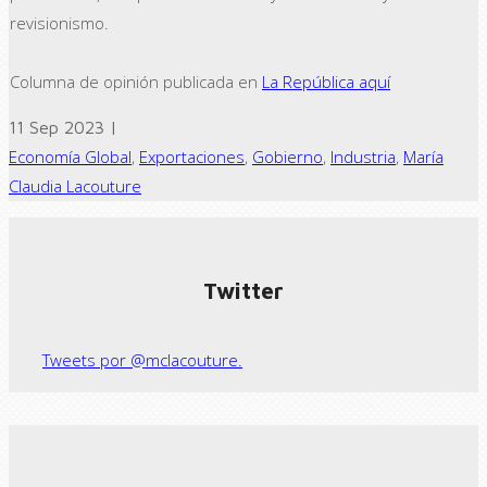
revisionismo.
Columna de opinión publicada en
La República aquí
11 Sep 2023 |
Economía Global
,
Exportaciones
,
Gobierno
,
Industria
,
María
Claudia Lacouture
← Previous post
Next Post →
Twitter
Tweets por @mclacouture.