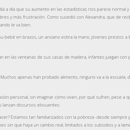
ía a día que su aumento en las estadísticas nos parece normal y
res y más frustración. Como sucedió con Alexandra, que de reci
ando le va bien.
bebé en brazos, un anciano estira la mano, jóvenes prestos a limp
 en las ventanas de sus casas de madera, infantes juegan con pal
chos apenas han probado alimento, ninguno va a la escuela, difí
ción personal, sin imaginar cómo viven, por qué sufren, pese a 
s lanzan discursos elocuentes.
hacer? Estamos tan familiarizados con la pobreza -desde siempre y
 sin que haya un cambio real, limitados a los subsidios y a lament