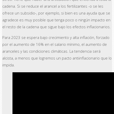
cadena. Si se reduce el arancel a los fertilizantes -o se les
ofrece un subsidio-, por ejemplo, si bien es una ayuda que se
agradece es muy posible que tenga poco o ningún impacto en
el resto de la cadena que sigue bajo los efectos inflacionarios.
Para 2023 se espera bajo crecimiento y alta inflación, forzado
por el aumento de 16% en el salario mínimo, el aumento de
aranceles y las condiciones climáticas. La tendencia será
alcista, a menos que logremos un pacto antiinflacionario que lo
impida.