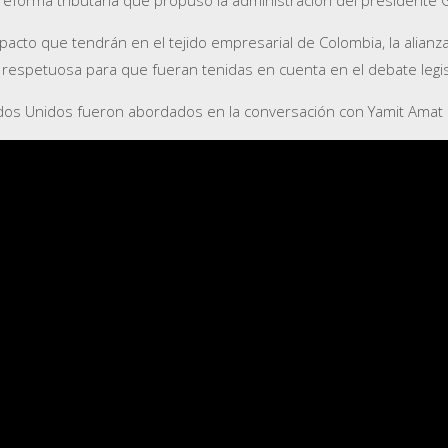
impacto que tendrán en el tejido empresarial de Colombia, la alia
s respetuosa para que fueran tenidas en cuenta en el debate legis
os Unidos fueron abordados en la conversación con Yamit Amat en 