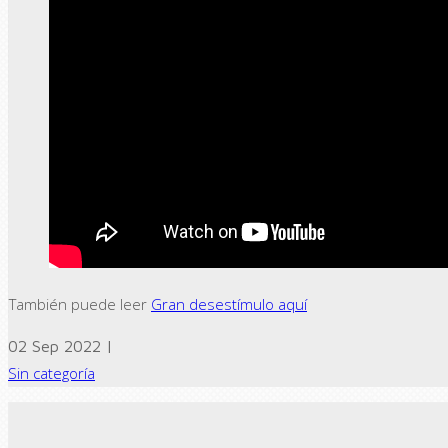
También puede leer
Gran desestímulo aquí
02 Sep 2022 |
Sin categoría
← Previous post