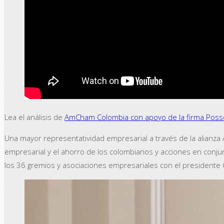
Lea el análisis de
AmCham Colombia con apoyo de la firma Posse 
Una mayor representatividad empresarial a través de la alianza A
empresarial y el ahorro de los colombianos y acciones en conju
los 36 gremios y asociaciones empresariales con el presidente