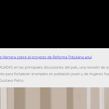
Herrera sobre el proyecto de Reforma Tributaria aquí
LIADAS en las principales discusiones del país, una revisión de as
nto para fortalecer el empleo en población joven y de mujeres f
 Gustavo Petro.