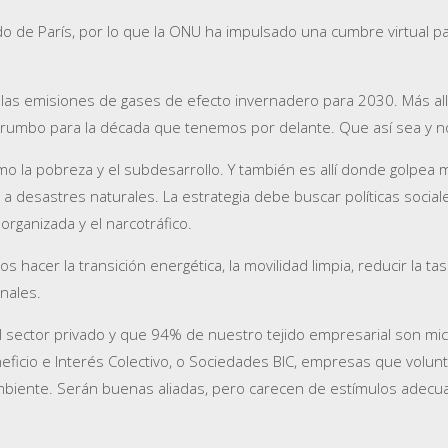
do de París, por lo que la ONU ha impulsado una cumbre virtual pa
las emisiones de gases de efecto invernadero para 2030. Más all
 de rumbo para la década que tenemos por delante. Que así sea y
o la pobreza y el subdesarrollo. Y también es allí donde golpea 
a desastres naturales. La estrategia debe buscar políticas socia
rganizada y el narcotráfico.
hacer la transición energética, la movilidad limpia, reducir la ta
nales.
l sector privado y que 94% de nuestro tejido empresarial son m
eficio e Interés Colectivo, o Sociedades BIC, empresas que volu
ambiente. Serán buenas aliadas, pero carecen de estímulos adecu