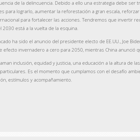
uencia de la delincuencia. Debido a ello una estrategia debe ser t
tes para lograrlo, aumentar la reforestación a gran escala, reforz
rnacional para fortalecer las acciones. Tendremos que invertir r
 2030 está a la vuelta de la esquina.
estacado ha sido el anuncio del presidente electo de EE.UU., Joe 
e efecto invernadero a cero para 2050, mientras China anunció q
an inclusión, equidad y justicia, una educación a la altura de la
e particulares. Es el momento que cumplamos con el desafío ambie
ición, estímulos y acompañamiento.