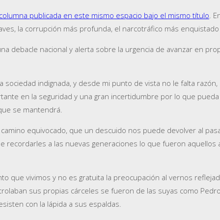
 columna publicada en este mismo espacio bajo el mismo título
. E
aves, la corrupción más profunda, el narcotráfico más enquistado y
na debacle nacional y alerta sobre la urgencia de avanzar en pr
 sociedad indignada, y desde mi punto de vista no le falta razón,
ortante en la seguridad y una gran incertidumbre por lo que pued
 que se mantendrá.
mino equivocado, que un descuido nos puede devolver al pasado, 
 recordarles a las nuevas generaciones lo que fueron aquellos 
ento que vivimos y no es gratuita la preocupación al vernos refle
ontrolaban sus propias cárceles se fueron de las suyas como Pedr
esisten con la lápida a sus espaldas.