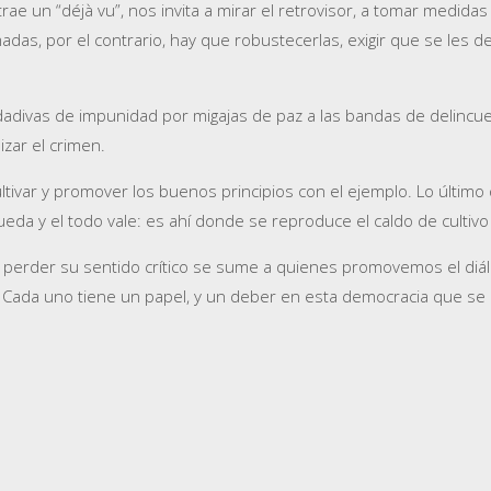
ae un “déjà vu”, nos invita a mirar el retrovisor, a tomar medidas
das, por el contrario, hay que robustecerlas, exigir que se les d
divas de impunidad por migajas de paz a las bandas de delincuent
zar el crimen.
var y promover los buenos principios con el ejemplo. Lo último
ueda y el todo vale: es ahí donde se reproduce el caldo de cultiv
sin perder su sentido crítico se sume a quienes promovemos el d
ás. Cada uno tiene un papel, y un deber en esta democracia que s