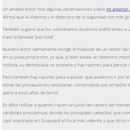
Un amable lector hizo algunas observaciones sobre
mi anterior
afirma que la violencia y el deterioro de la seguridad son más gr
También sugiere que los colombianos asistimos indiferentes a u
traer la llamada “paz total”.
Nuestro lector ciertamente recoge el malestar de un sector de la
en su justa proporción, ya que, si bien existe un deterioro imp
historia, su democracia se sostiene y hay razones para pensar
Pero también hay razones para suponer que podemos ir por el ca
tomar las precauciones necesarias, comenzando por el hecho de
ajeno a esos años de terror.
Es difícil refutar a quienes hacen un juicio tan severo del mom
candidato presidencial, donde los principales cabecillas que c
cayó asesinado en Guayaquil el fiscal más valiente y que otros r