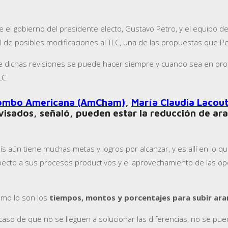
 el gobierno del presidente electo, Gustavo Petro, y el equipo 
l de posibles modificaciones al TLC, una de las propuestas que 
ue dichas revisiones se puede hacer siempre y cuando sea en pr
LC.
lombo Americana (AmCham)
,
María Claudia Lacou
visados, señaló, pueden estar la reducción de ara
ís aún tiene muchas metas y logros por alcanzar, y es allí en lo q
specto a sus procesos productivos y el aprovechamiento de las op
omo lo son los
tiempos, montos y porcentajes para subir aran
n caso de que no se lleguen a solucionar las diferencias, no se p