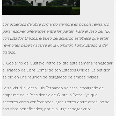
Los acuerdos del libre comercio siempre es posible revisarlos
para resolver diferencias entre las partes. Para el caso del TLC
con Estados Unidos, el texto del acuerdo establece que estas
revisiones deben hacerse en la Comisión Administradora del
tratado.
El Gobierno de Gustavo Petro solicitó esta semana renegociar
el Tratado de Libre Comercio con Estados Unidos. La petición
se dio en una reunión de delegados de ambos países.
La solicitud la lideró Luis Fernando Velasco, encargado del
empalme de la Presidencia de Gustavo Petro, “ya que
sectores como confecciones, agricultores entre otros, no se
han visto beneficiados; por ello urge renegociarlo”.