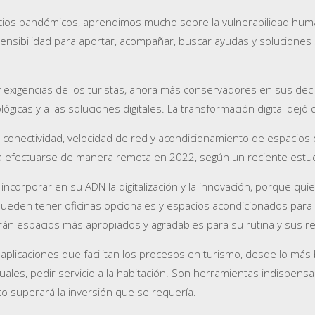
icios pandémicos, aprendimos mucho sobre la vulnerabilidad hum
nsibilidad para aportar, acompañar, buscar ayudas y soluciones s
xigencias de los turistas, ahora más conservadores en sus deci
ógicas y a las soluciones digitales. La transformación digital dej
conectividad, velocidad de red y acondicionamiento de espacios qu
ía efectuarse de manera remota en 2022, según un reciente estud
incorporar en su ADN la digitalización y la innovación, porque q
pueden tener oficinas opcionales y espacios acondicionados pa
n espacios más apropiados y agradables para su rutina y sus r
s aplicaciones que facilitan los procesos en turismo, desde lo más
visuales, pedir servicio a la habitación. Son herramientas indispen
to superará la inversión que se requería.